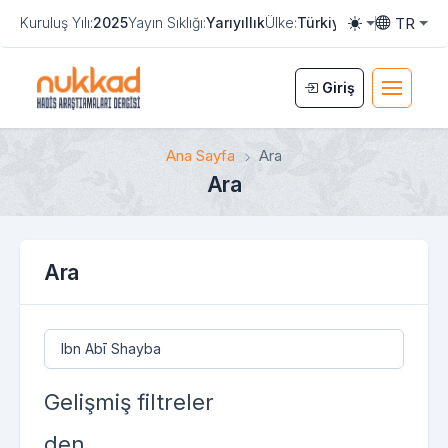
TR
Kuruluş Yılı:
2025
Yayın Sıklığı:
Yarıyıllık
Ülke:
Türkiye
e-ISSN:
3108-8
Toggle them
Toggle la
Giriş
Ana Sayfa
Ara
Ara
Ara
Makalelerde Ara
Gelişmiş filtreler
den