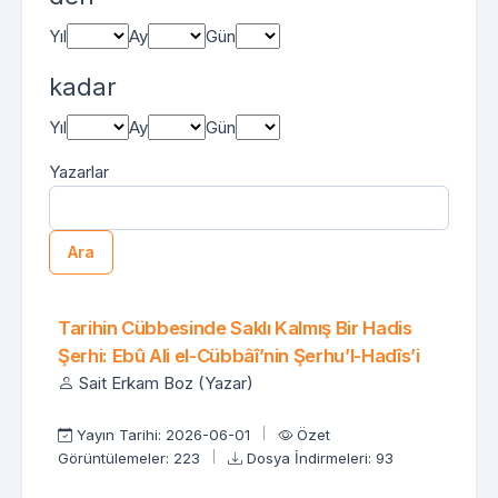
Yıl
Ay
Gün
kadar
Yıl
Ay
Gün
Yazarlar
Ara
Bir öğe bulundu.
Arama Sonuçları
Tarihin Cübbesinde Saklı Kalmış Bir Hadis
Şerhi: Ebû Ali el-Cübbâî’nin Şerhu’l-Hadîs’i
Sait Erkam Boz (Yazar)
Yayın Tarihi: 2026-06-01
Özet
Görüntülemeler: 223
Dosya İndirmeleri: 93