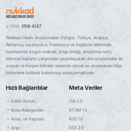
e-ISSN:
3108-8147
Nukkad Hadis Araştırmaları Dergisi, Türkçe, Arapça,
Almanca, İspanyolca, Fransızca ve İngilizce dillerinde
hazırlanmış özgün makale, kitap kritiği, araştırma notu,
bilimsel toplantı çalışmaları yayımlayarak dini araştırmalar ile
sosyal ve beşeri bilimler alanında ulusal ve uluslararası bilgi
birikimine katkıda bulunmayı amaçlamaktadır.
Hızlı Bağlantılar
Meta Veriler
Editör Kurulu
OAI 2.0
Konu Kategorileri
ATOM 1.0
Amaç ve Kapsam
RSS 1.0
Arşiv
RSS 2.0