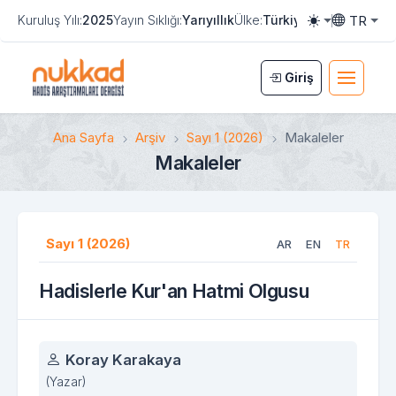
TR
Kuruluş Yılı:
2025
Yayın Sıklığı:
Yarıyıllık
Ülke:
Türkiye
e-ISSN:
3108-8
Toggle them
Toggle la
Giriş
Ana Sayfa
Arşiv
Sayı 1 (2026)
Makaleler
Makaleler
Sayı 1 (2026)
AR
EN
TR
Hadislerle Kur'an Hatmi Olgusu
Yazarlar
Koray Karakaya
(Yazar)