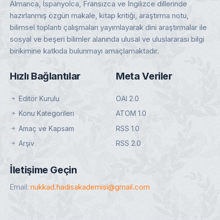
Almanca, İspanyolca, Fransızca ve İngilizce dillerinde
hazırlanmış özgün makale, kitap kritiği, araştırma notu,
bilimsel toplantı çalışmaları yayımlayarak dini araştırmalar ile
sosyal ve beşeri bilimler alanında ulusal ve uluslararası bilgi
birikimine katkıda bulunmayı amaçlamaktadır.
Hızlı Bağlantılar
Meta Veriler
Editör Kurulu
OAI 2.0
Konu Kategorileri
ATOM 1.0
Amaç ve Kapsam
RSS 1.0
Arşiv
RSS 2.0
İletişime Geçin
Email:
nukkad.hadisakademisi@gmail.com