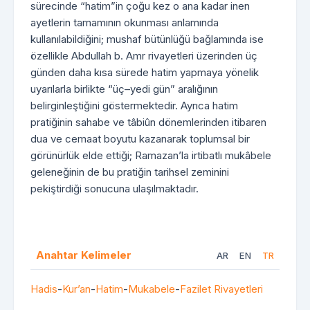
sürecinde “hatim”in çoğu kez o ana kadar inen
ayetlerin tamamının okunması anlamında
kullanılabildiğini; mushaf bütünlüğü bağlamında ise
özellikle Abdullah b. Amr rivayetleri üzerinden üç
günden daha kısa sürede hatim yapmaya yönelik
uyarılarla birlikte “üç–yedi gün” aralığının
belirginleştiğini göstermektedir. Ayrıca hatim
pratiğinin sahabe ve tâbiûn dönemlerinden itibaren
dua ve cemaat boyutu kazanarak toplumsal bir
görünürlük elde ettiği; Ramazan’la irtibatlı mukâbele
geleneğinin de bu pratiğin tarihsel zeminini
pekiştirdiği sonucuna ulaşılmaktadır.
Anahtar Kelimeler
AR
EN
TR
Hadis
-
Kur’an
-
Hatim
-
Mukabele
-
Fazilet Rivayetleri