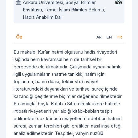
Ankara Üniversitesi, Sosyal Bilimler
Enstitüsü, Temel İslam Bilimleri Bölümü,
Hadis Anabilim Dalı
Öz
AR
EN
TR
Bu makale, Kur’an hatmi olgusunu hadis rivayetleri
ışığında hem kavramsal hem de tarihsel bir
çerçevede ele almaktadır. Çalışmada ayrıca hatimle
ilgili uygulamaların (hatme tanıklık, hatim için
toplanma, hatim duası, tekbîr vb.) rivayet
literatüründeki dayanakları ve tarihsel süreç içinde
kazandığı çeşitlenme biçimler değerlendirilmektedir.
Bu amaçla, başta Kütüb-i Sitte olmak üzere hatimle
irtibatlı rivayetlerin yer aldığı kitâb–bâbları tespit
edilmekte; söz konusu rivayetlerin tedebbür, hatmin
süresi, zaman tercihleri gibi pratikleri nasıl inşa ettiği
analiz edilmektedir. Tespitler, vahyin nüzûlü