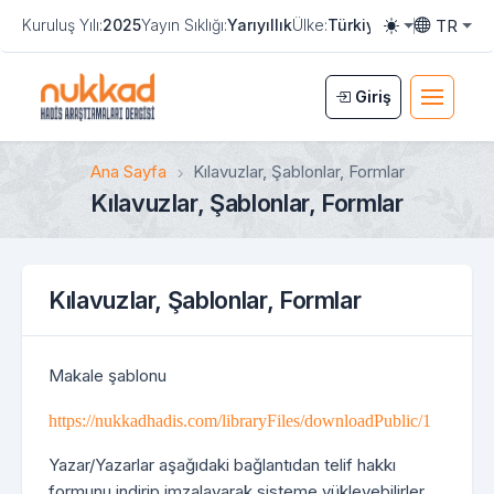
TR
Kuruluş Yılı:
2025
Yayın Sıklığı:
Yarıyıllık
Ülke:
Türkiye
e-ISSN:
3108-8
Toggle them
Toggle la
Giriş
Ana Sayfa
Kılavuzlar, Şablonlar, Formlar
Kılavuzlar, Şablonlar, Formlar
Kılavuzlar, Şablonlar, Formlar
Makale şablonu
https://nukkadhadis.com/libraryFiles/downloadPublic/1
Yazar/Yazarlar aşağıdaki bağlantıdan telif hakkı
formunu indirip imzalayarak sisteme yükleyebilirler.