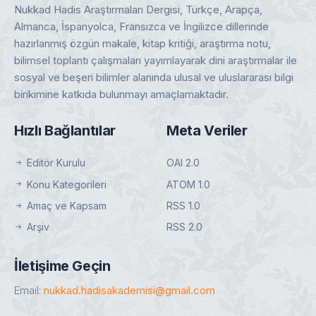
Nukkad Hadis Araştırmaları Dergisi, Türkçe, Arapça,
Almanca, İspanyolca, Fransızca ve İngilizce dillerinde
hazırlanmış özgün makale, kitap kritiği, araştırma notu,
bilimsel toplantı çalışmaları yayımlayarak dini araştırmalar ile
sosyal ve beşeri bilimler alanında ulusal ve uluslararası bilgi
birikimine katkıda bulunmayı amaçlamaktadır.
Hızlı Bağlantılar
Meta Veriler
Editör Kurulu
OAI 2.0
Konu Kategorileri
ATOM 1.0
Amaç ve Kapsam
RSS 1.0
Arşiv
RSS 2.0
İletişime Geçin
Email:
nukkad.hadisakademisi@gmail.com