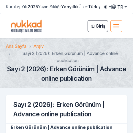
TR
Kuruluş Yılı:
2025
Yayın Sıklığı:
Yarıyıllık
Ülke:
Türkiye
e-ISSN:
3108-8
Toggle them
Toggle la
Giriş
Ana Sayfa
Arşiv
Sayı 2 (2026): Erken Görünüm | Advance online
publication
Sayı 2 (2026): Erken Görünüm | Advance
online publication
Sayı 2 (2026): Erken Görünüm |
Advance online publication
Erken Görünüm | Advance online publication