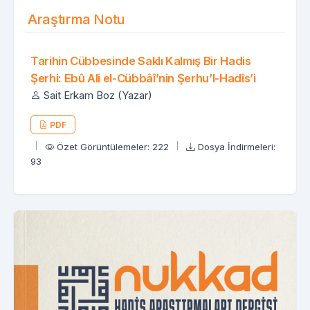
Araştırma Notu
Tarihin Cübbesinde Saklı Kalmış Bir Hadis
Şerhi: Ebû Ali el-Cübbâî’nin Şerhu’l-Hadîs’i
Sait Erkam Boz (Yazar)
PDF
Özet Görüntülemeler: 222
Dosya İndirmeleri:
93